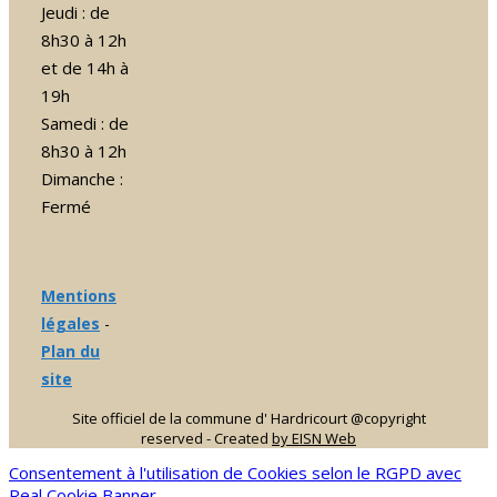
Jeudi : de
8h30 à 12h
et de 14h à
19h
Samedi : de
8h30 à 12h
Dimanche :
Fermé
Mentions
légales
-
Plan du
site
Site officiel de la commune d' Hardricourt @copyright
reserved - Created
by EISN Web
Consentement à l'utilisation de Cookies selon le RGPD avec
Real Cookie Banner