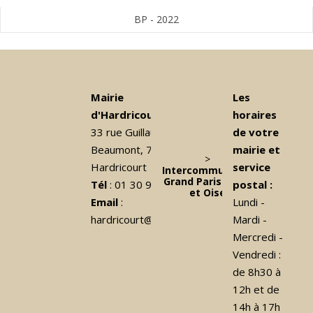
BP - 2022
Mairie
Les
d'Hardricourt
horaires
33 rue Guillaume de
de votre
Beaumont, 78250
mairie et
>
Hardricourt
service
Intercommunalité
Grand Paris Seine
Tél
: 01 30 99 91 00
postal :
et Oise
Email
:
Lundi -
hardricourt@orange.fr
Mardi -
Mercredi -
Vendredi :
de 8h30 à
12h et de
14h à 17h