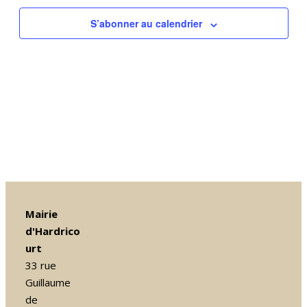
de
vues
S’abonner au calendrier
Évènem
Mairie
d'Hardrico
urt
33 rue
Guillaume
de