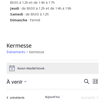
8h30 à 12h et de 14h à 17h
Jeudi
: de 8h30 à 12h et de 14h à 19h
Samedi
: de 8h30 à 12h
Dimanche
: Fermé
Kermesse
Évènements
Kermesse
Évènements
Aucun résultat trouvé.
Notice
À venir
Recher
Nav
Recherche
Liste
de
Sélectionnez
et
une
vue
naviga
date.
Évènements
Aujourd’hui
suivants
Évènements
précédents
Évè