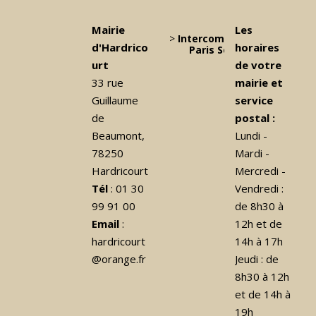
Mairie
Les
>
Intercommunalité Grand
d'Hardrico
horaires
Paris Seine et Oise
urt
de votre
33 rue
mairie et
Guillaume
service
de
postal :
Beaumont,
Lundi -
78250
Mardi -
Hardricourt
Mercredi -
Tél
: 01 30
Vendredi :
99 91 00
de 8h30 à
Email
:
12h et de
hardricourt
14h à 17h
@orange.fr
Jeudi : de
8h30 à 12h
et de 14h à
19h