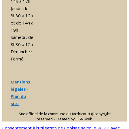
14h à 17h
Jeudi : de
8h30 à 12h
et de 14h à
19h
Samedi : de
8h30 à 12h
Dimanche :
Fermé
Mentions
légales
-
Plan du
site
Site officiel de la commune d' Hardricourt @copyright
reserved - Created
by EISN Web
Consentement à l'utilisation de Cookies selon le RGPD avec