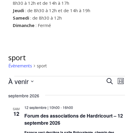
8h30 à 12h et de 14h à 17h
Jeudi
: de 8h30 à 12h et de 14h à 19h
Samedi
: de 8h30 à 12h
Dimanche
: Fermé
sport
Évènements
sport
Évènements
À venir
Recher
Nav
Recherche
Liste
de
Sélectionnez
et
une
septembre 2026
vue
naviga
date.
Évè
12 septembre | 10h00
-
16h00
SAM
de
12
Forum des associations de Hardricourt – 12
vues
septembre 2026
Évènem
Espace vert derrière la salle Polyvalente, chemin des