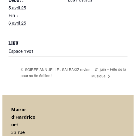
5 avril 25
Fin :
6 avril 25
LIEU
Espace 1901
21 juin – Fête de la
SOIREE ANNUELLE · SALBAKIZ revient
pour sa 9e édition !
Musique
Mairie
d'Hardrico
urt
33 rue