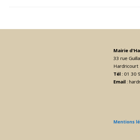
Mairie d'H
33 rue Guil
Hardricourt
Tél
: 01 30 
Email
: har
Mentions l