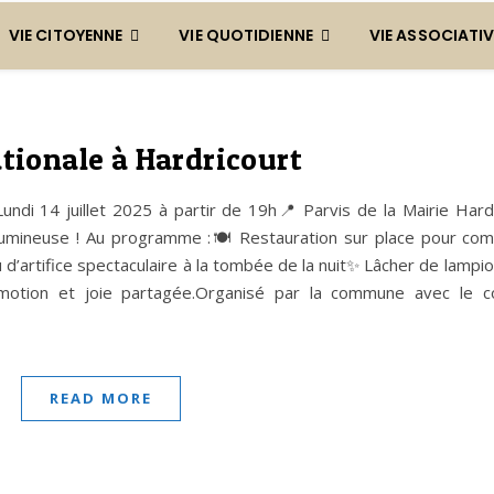
VIE CITOYENNE
VIE QUOTIDIENNE
VIE ASSOCIATIV
ationale à Hardricourt
Lundi 14 juillet 2025 à partir de 19h📍 Parvis de la Mairie Hard
t lumineuse ! Au programme :🍽 Restauration sur place pour co
d’artifice spectaculaire à la tombée de la nuit✨ Lâcher de lampions
, émotion et joie partagée.Organisé par la commune avec le 
READ MORE