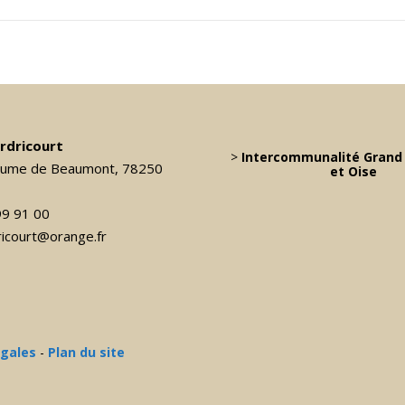
ardricourt
>
Intercommunalité Grand 
laume de Beaumont, 78250
et Oise
99 91 00
dricourt@orange.fr
égales
-
Plan du site