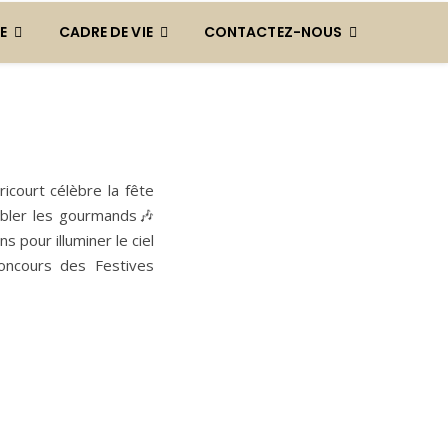
E
CADRE DE VIE
CONTACTEZ-NOUS
ricourt célèbre la fête
mbler les gourmands🎶
 pour illuminer le ciel
concours des Festives