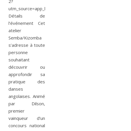
2?
utm_source=app_ha&utm_campaign=share_campaign_butto
Détails de
l’événement Cet
atelier
Semba/Kizomba
s’adresse à toute
personne
souhaitant
découvrir ou
approfondir sa
pratique des
danses
angolaises. Animé
par Dilson,
premier
vainqueur d’un
concours national