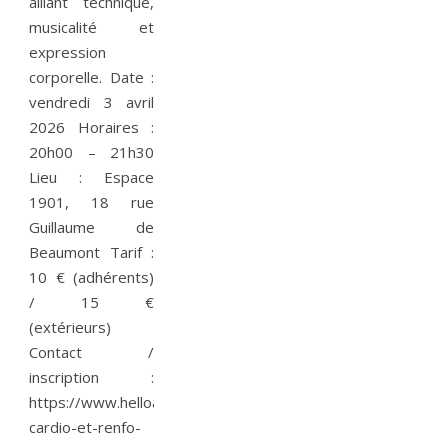
alliant technique,
musicalité et
expression
corporelle. Date :
vendredi 3 avril
2026 Horaires :
20h00 – 21h30
Lieu : Espace
1901, 18 rue
Guillaume de
Beaumont Tarif :
10 € (adhérents)
/ 15 €
(extérieurs)
Contact /
inscription :
https://www.helloasso.com/associations/salbakiz/eveneme
cardio-et-renfo-