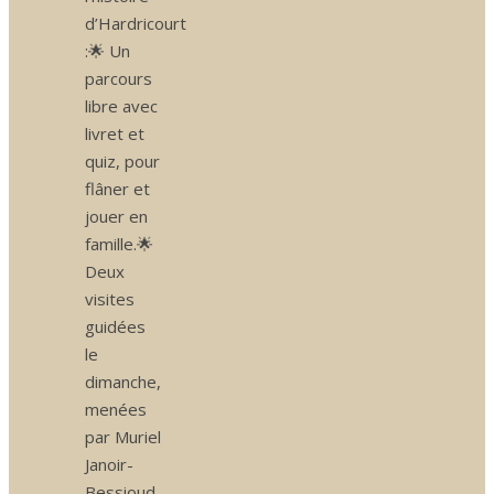
d’Hardricourt
:🌟 Un
parcours
libre avec
livret et
quiz, pour
flâner et
jouer en
famille.🌟
Deux
visites
guidées
le
dimanche,
menées
par Muriel
Janoir-
Bessioud,