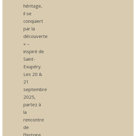
héritage,
il se
conquiert
par la
découverte
» –
inspiré de
Saint-
Exupéry.
Les 20 &
21
septembre
2025,
partez à
la
rencontre
de
l’histoire