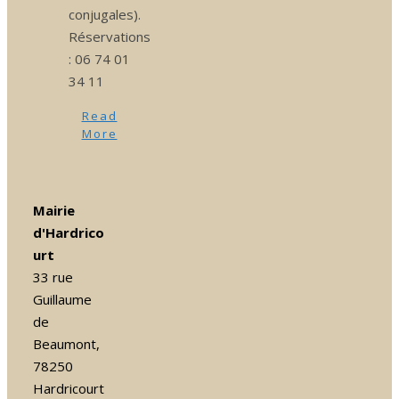
conjugales).
Réservations
: 06 74 01
34 11
Read
More
Mairie
d'Hardrico
urt
33 rue
Guillaume
de
Beaumont,
78250
Hardricourt