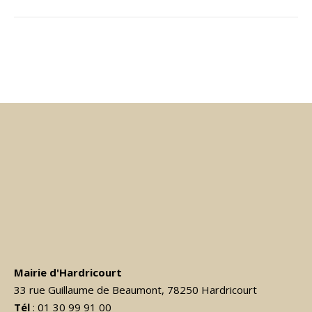
Mairie d'Hardricourt
33 rue Guillaume de Beaumont, 78250 Hardricourt
Tél
: 01 30 99 91 00