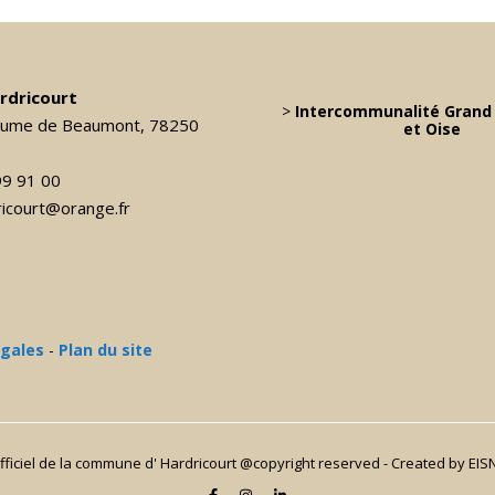
ardricourt
>
Intercommunalité Grand 
laume de Beaumont, 78250
et Oise
99 91 00
dricourt@orange.fr
égales
-
Plan du site
officiel de la commune d' Hardricourt @copyright reserved - Created
by EIS