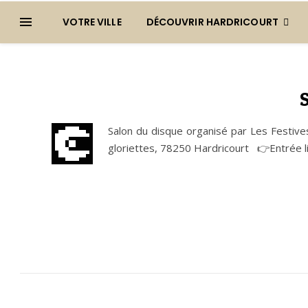
VOTRE VILLE
DÉCOUVRIR HARDRICOURT
💽
Salon du disque organisé par Les Festiv
gloriettes, 78250 Hardricourt 👉Entrée l