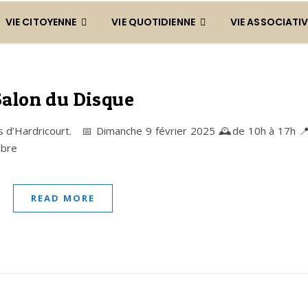
VIE CITOYENNE
VIE QUOTIDIENNE
VIE ASSOCIATIV
Salon du Disque
es d’Hardricourt. 📅 Dimanche 9 février 2025 🕰️de 10h à 17h
ibre
READ MORE