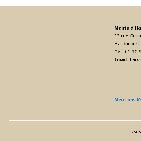
Mairie d'H
33 rue Guil
Hardricourt
Tél
: 01 30 
Email
: har
Mentions l
Site 