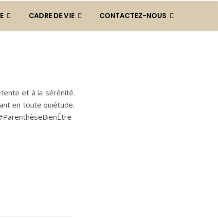
E
CADRE DE VIE
CONTACTEZ-NOUS
ente et à la sérénité.
tant en toute quiétude.
 #ParenthèseBienÊtre