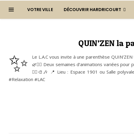
VOTRE VILLE
DÉCOUVRIR HARDRICOURT
QUIN’ZEN la p
✨
Le L.A.C vous invite à une parenthèse QUIN’ZEN 
🌿💆‍♀️ Deux semaines d’animations variées pour p
🧘‍♂️🎨🎶 📍 Lieu : Espace 1901 ou Salle pol
#Relaxation #LAC