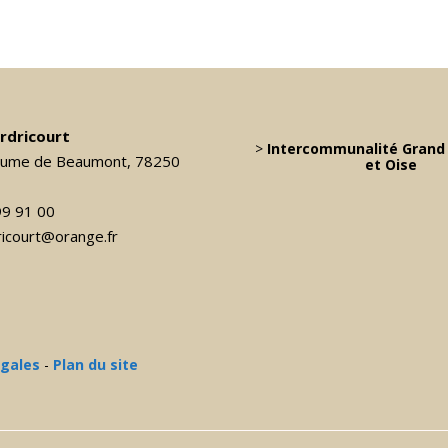
ardricourt
>
Intercommunalité Grand 
laume de Beaumont, 78250
et Oise
99 91 00
dricourt@orange.fr
égales
-
Plan du site