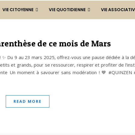
VIE CITOYENNE
VIE QUOTIDIENNE
VIE ASSOCIATIV
arenthèse de ce mois de Mars
! ✨ Du 9 au 23 mars 2025, offrez-vous une pause dédiée à la dét
etits et grands, pour se ressourcer, respirer et profiter de l’ins
yvalente Un moment à savourer sans modération ! 💙 #QUINZEN
READ MORE