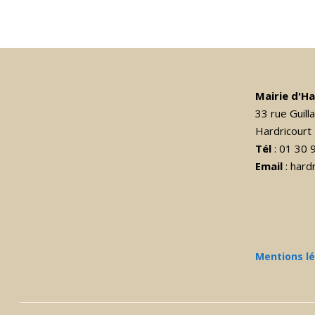
Mairie d'H
33 rue Guil
Hardricourt
Tél
: 01 30 
Email
: har
Mentions l