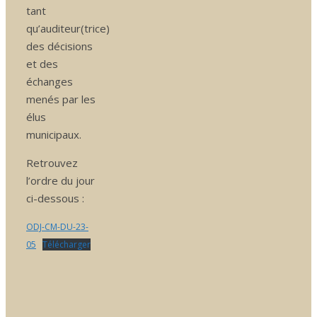
tant
qu’auditeur(trice)
des décisions
et des
échanges
menés par les
élus
municipaux.
Retrouvez
l’ordre du jour
ci-dessous :
ODJ-CM-DU-23-
05
Télécharger